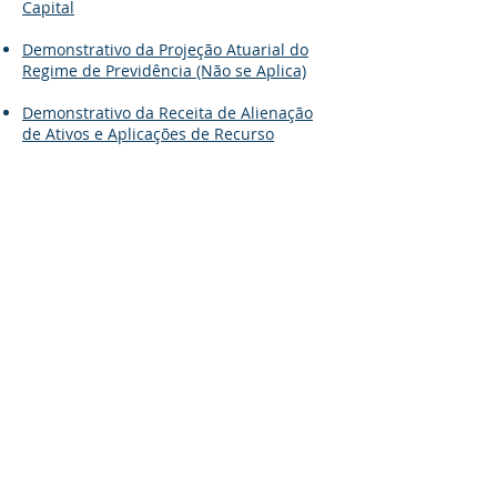
Capital
Demonstrativo da Projeção Atuarial do
Regime de Previdência (Não se Aplica)
Demonstrativo da Receita de Alienação
de Ativos e Aplicações de Recurso
Demonstrativo da Receita e Despesas
com Ações e Serviços Públicos de Saúde
Demonstrativo das Parcerias Público-
Privadas
Demonstrativo Simplificado do Relatório
Resumido da Execução Orçamentária
© 2021 Prefeitura de São João